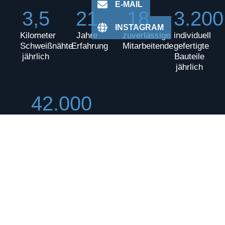
E-MAIL
3,5
21
18
3.200
INSTAGRAM
Kilometer
Jahre
zuverlässige
individuell
Schweißnähte
Erfahrung
Mitarbeitende
gefertigte
jährlich
Bauteile
jährlich
42.000
verarbeitete
Schrauben im Jahr