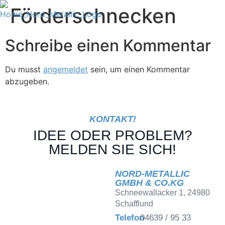
Förderschnecken
Schreibe einen Kommentar
Du musst
angemeldet
sein, um einen Kommentar
abzugeben.
KONTAKT!
IDEE ODER PROBLEM?
MELDEN SIE SICH!
NORD-METALLIC
Sie sehen gerade einen
GMBH & CO.KG
Platzhalterinhalt von
Schneewallacker 1, 24980
Google Maps
. Um auf den
Schafflund
eigentlichen Inhalt
zuzugreifen, klicken Sie
Telefon
04639 / 95 33
auf die Schaltfläche unten.