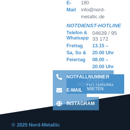
E-
180
Bitte beachten Sie, dass
dabei Daten an
Mail
info@nord-
Drittanbieter
metallic.de
weitergegeben werden.
NOTDIENST-HOTLINE
Mehr Informationen
Telefon &
04639 / 95
Inhalt entsperren
Whatsapp
33 172
Freitag
13.15 –
Sa, So &
20.00 Uhr
Feiertag
08.00 –
20.00 Uhr
NOTFALLNUMMER
MOBILE
NOTFÜTTERUNG
MIETEN
E-MAIL
INSTAGRAM
© 2025 Nord-Metallic